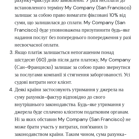
рахунку-фактурі або замовленні. У разі несплати до
встановленого терміну My Company (San Francisco)
залишає за собою право вимагати фіксовані 10% від
суми, що залишилася до сплати. My Company (San
Francisco) буде уповноважена призупинити будь-яке
надання послуг без попереднього попередження у разі
несвоєчасної оплати.
Якщо платіж залишається непогашеним понад
шістдесят (60) днів після дати платежу, My Company
(Сан-Франциско) залишає за собою право звернутися
за послугами компанії зі стягнення заборгованості. Усі
судові витрати несе клієнт.
Деякі країни застосовують утримання у джерела на
суму рахунків-фактур відповідно до свого
внутрішнього законодавства. Будь-яке утримання у
джерела буде сплачено клієнтом податковим органам.
Ні за яких обставин My Company (San Francisco) не
може брати участь у витратах, пов’язаних із
законодавством країни. Таким чином, сума рахунка-