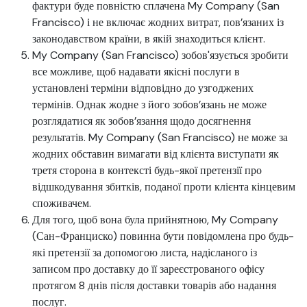
фактури буде повністю сплачена My Company (San
Francisco) і не включає жодних витрат, пов’язаних із
законодавством країни, в якій знаходиться клієнт.
My Company (San Francisco) зобов'язується зробити
все можливе, щоб надавати якісні послуги в
установлені терміни відповідно до узгоджених
термінів. Однак жодне з його зобов’язань не може
розглядатися як зобов’язання щодо досягнення
результатів. My Company (San Francisco) не може за
жодних обставин вимагати від клієнта виступати як
третя сторона в контексті будь-якої претензії про
відшкодування збитків, поданої проти клієнта кінцевим
споживачем.
Для того, щоб вона була прийнятною, My Company
(Сан-Франциско) повинна бути повідомлена про будь-
які претензії за допомогою листа, надісланого із
записом про доставку до її зареєстрованого офісу
протягом 8 днів після доставки товарів або надання
послуг.