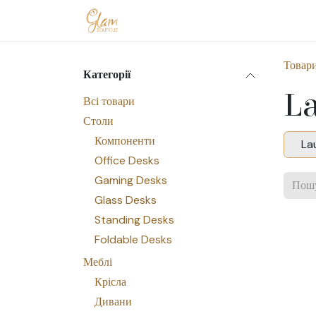
Skip to Content
Головна
Магазин
Допомога
З
Товар
Категорії
L
Всі товари
Столи
Компоненти
La
Office Desks
Gaming Desks
Glass Desks
Standing Desks
Foldable Desks
Меблі
Крісла
Дивани