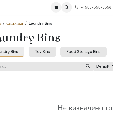
в'яжіться з нами
+1 555-555-5556
и
Смітники
Laundry Bins
aundry Bins
undry Bins
Toy Bins
Food Storage Bins
Default
Не визначено то