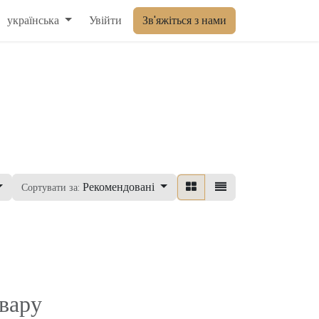
українська
Увійти
Зв'яжіться з нами
Рекомендовані
Сортувати за:
вару